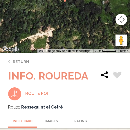
Image may be subject to copyright
Terms
20 m
RETURN
INFO. ROUREDA
ROUTE POI
Route:
Resseguint el Celrè
INDEX CARD
IMAGES
RATING