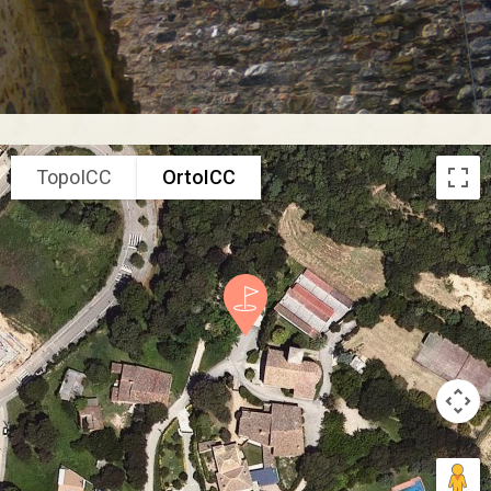
TopoICC
OrtoICC