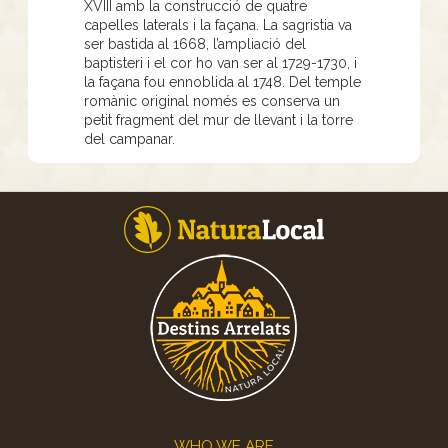
XVIII amb la construcció de quatre
capelles laterals i la façana. La sagristia va
ser bastida al 1668, l’ampliació del
baptisteri i el cor ho van ser al 1729-1730, i
la façana fou ennoblida al 1748. Del temple
romànic original només es conserva un
petit fragment del mur de llevant i la torre
del campanar.
Footer
WHO WE ARE