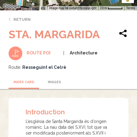
Image may be subject to copyright
Terms
20 m
RETURN
STA. MARGARIDA
Architecture
ROUTE POI
Route:
Resseguint el Celrè
INDEX CARD
IMAGES
Introduction
L’església de Santa Margarida és d’origen
romànic. La nau data del S.XVI, tot que va
ser modificada posteriorment als S.XVII i