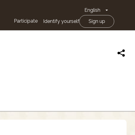
English
Toggle Drop
Participate
Identify yourself
Sign up