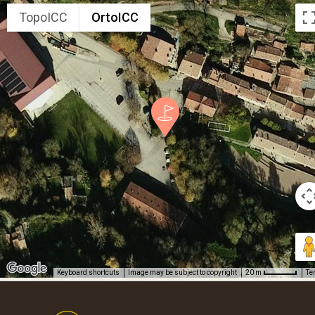
TopoICC
OrtoICC
Keyboard shortcuts
Image may be subject to copyright
Te
20 m
Footer