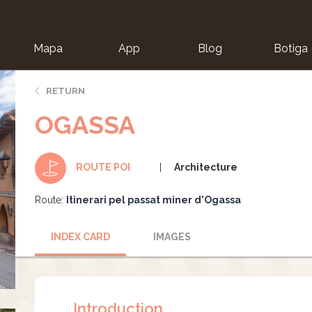
Mapa
App
Blog
Botiga
ion
RETURN
OGASSA
Architecture
ROUTE POI
Route:
Itinerari pel passat miner d'Ogassa
INDEX CARD
IMAGES
Introduction