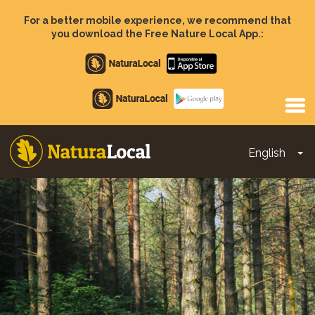
Skip
to
For a better mobile experience, we recommend that
main
you download the Free Nature Local App.:
content
Apple
store
Google
Play
English
To
Main
navigation