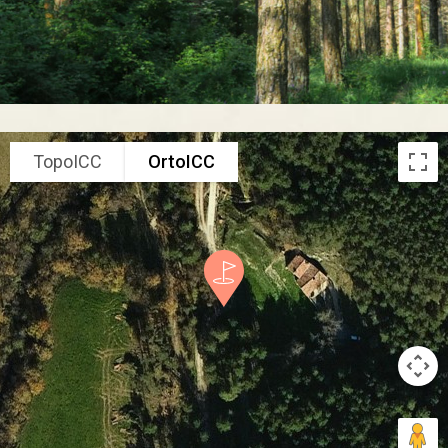
TopoICC
OrtoICC