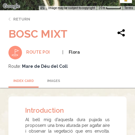
Image may be subject to copyright
Terms
20 m
RETURN
BOSC MIXT
Flora
ROUTE POI
Route:
Mare de Déu del Coll
INDEX CARD
IMAGES
Introduction
Al bell mig d'aquesta dura pujada us
proposem una breu aturada per agafar aire
i observar la vegetació que ens envolta.