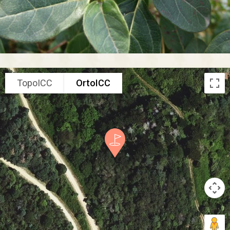
TopoICC
OrtoICC