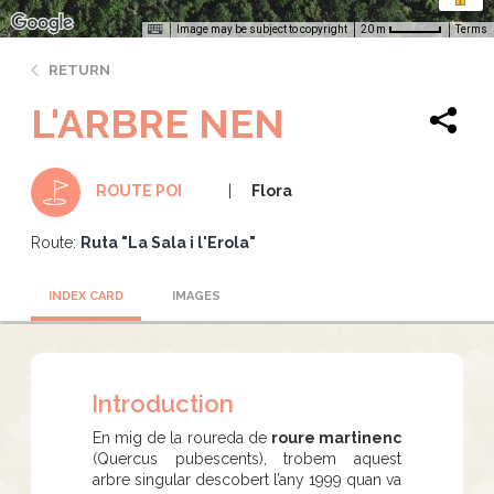
Image may be subject to copyright
Terms
20 m
RETURN
L'ARBRE NEN
Flora
ROUTE POI
Route:
Ruta "La Sala i l'Erola"
INDEX CARD
IMAGES
Introduction
En mig de la roureda de
roure martinenc
(Quercus pubescents), trobem aquest
arbre singular descobert l’any 1999 quan va