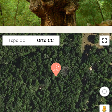
TopoICC
OrtoICC