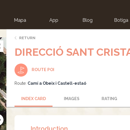
Mapa
App
Blog
Botiga
ion
RETURN
DIRECCIÓ SANT CRIST
ROUTE POI
Route:
Camí a Obeix i Castell-estaó
INDEX CARD
IMAGES
RATING
Introduction