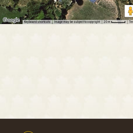
Keyboard shortcuts
Image may be subject to copyright
Te
20 m
Footer