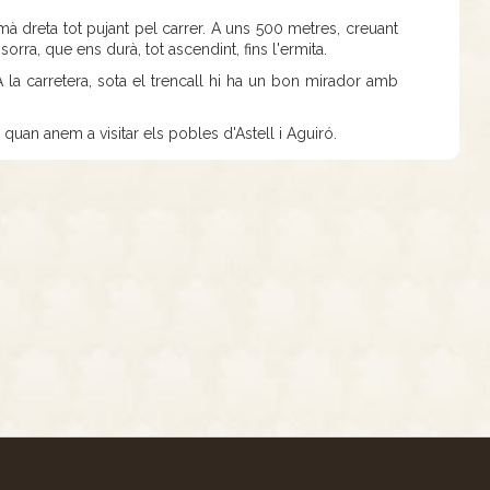
à dreta tot pujant pel carrer. A uns 500 metres, creuant
orra, que ens durà, tot ascendint, fins l'ermita.
 la carretera, sota el trencall hi ha un bon mirador amb
an anem a visitar els pobles d'Astell i Aguiró.