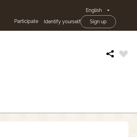
English
Toggle Drop
Participate
Identify yourself
Sign up