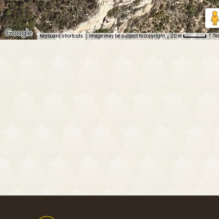
Keyboard shortcuts
Image may be subject to copyright
Te
20 m
Footer