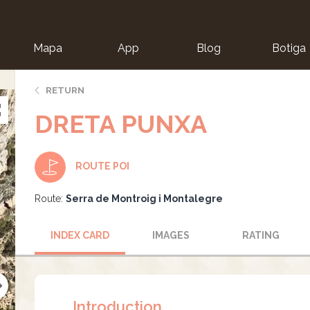
Mapa
App
Blog
Botiga
ion
RETURN
DRETA PUNXA
ROUTE POI
Route:
Serra de Montroig i Montalegre
INDEX CARD
IMAGES
RATING
Introduction