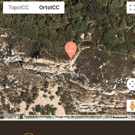
TopoICC
OrtoICC
Keyboard shortcuts
Image may be subject to copyright
Te
20 m
Footer