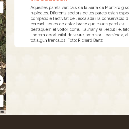
Aquestes parets verticals de la Serra de Mont-roig só
rupícoles. Diferents sectors de les parets estan espec
compatible l´activitat de l´escalada i la conservació 
cercant taques de color branc que cauen paret avall.
destaquem el voltor comú, l'aufrany (a l'estiu) i el f
tindrem oportunitat de veure, amb sort i paciència, al
tot algun trencalòs. Foto: Richard Bartz
rms