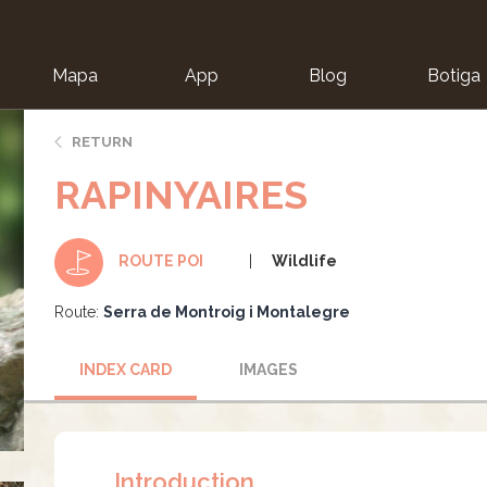
Mapa
App
Blog
Botiga
ion
RETURN
RAPINYAIRES
Wildlife
ROUTE POI
Route:
Serra de Montroig i Montalegre
INDEX CARD
IMAGES
Introduction