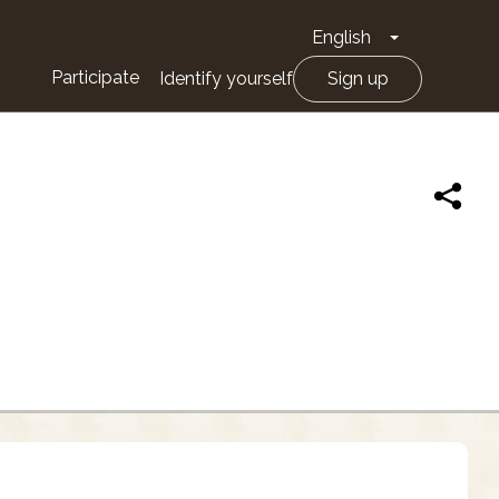
English
Toggle Drop
Participate
Identify yourself
Sign up