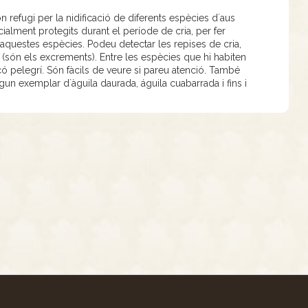
n refugi per la nidificació de diferents espècies d´aus
ialment protegits durant el període de cria, per fer
d´aquestes espècies. Podeu detectar les repises de cria,
 (són els excrements). Entre les espècies que hi habiten
alcó pelegrí. Són fàcils de veure si pareu atenció. També
gun exemplar d´àguila daurada, águila cuabarrada i fins i