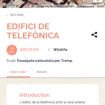
Image may be subject to copyright
Terms
20 m
RETURN
EDIFICI DE
TELEFÒNICA
Wildlife
ROUTE POI
Route:
Passejada naturalista per Tremp
INDEX CARD
IMAGES
Introduction
L'edifici de la telefònica amb la seva antena