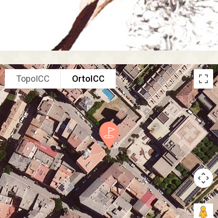
TopoICC
OrtoICC