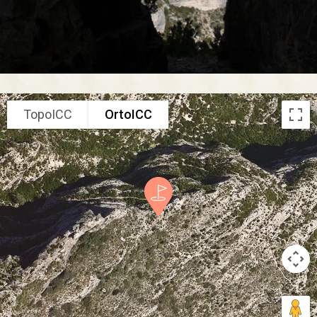
TopoICC
OrtoICC