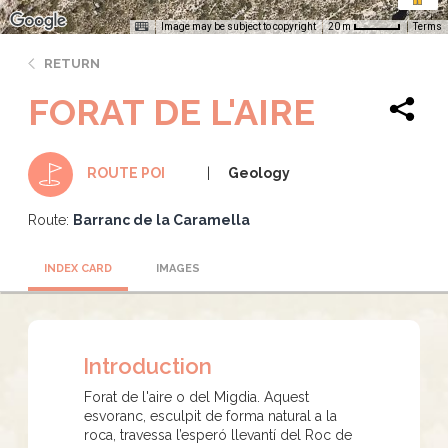
Image may be subject to copyright
Terms
20 m
RETURN
FORAT DE L'AIRE
Geology
ROUTE POI
Route:
Barranc de la Caramella
INDEX CARD
IMAGES
Introduction
Forat de l'aire o del Migdia. Aquest
esvoranc, esculpit de forma natural a la
roca, travessa l’esperó llevantí del Roc de