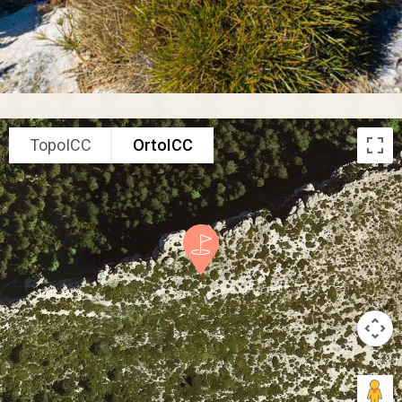
TopoICC
OrtoICC