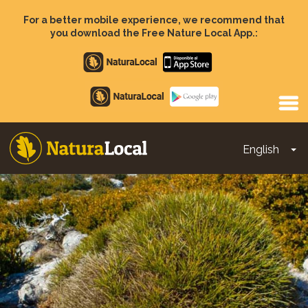
Skip
to
For a better mobile experience, we recommend that
main
you download the Free Nature Local App.:
content
Apple
store
Google
Play
English
To
Main
navigation