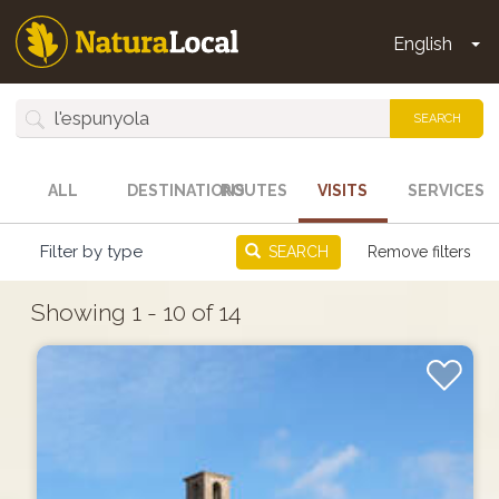
Skip
to
English
To
main
Main
content
navigation
SEARCH
ALL
DESTINATIONS
ROUTES
VISITS
SERVICES
Filter by type
SEARCH
Remove filters
Showing 1 - 10 of 14