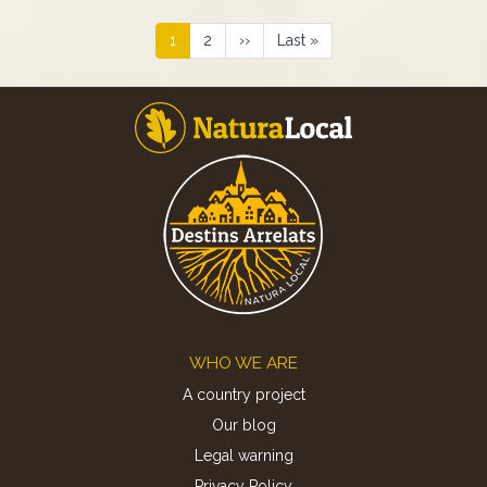
Pagination
Current
1
Page
2
Next
››
Last
Last »
page
page
page
Footer
WHO WE ARE
A country project
Our blog
Legal warning
Privacy Policy