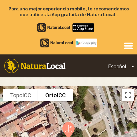
Pasar
al
Para una mejor experiencia mobile, te recomendamos
contenido
que utilices la App gratuita de Natura Local.:
principal
Apple
store
Google
Play
Español
T
Main
navigation
TopoICC
OrtoICC