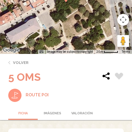
Image may be subject to copyright
Terms
20 m
VOLVER
5 OMS
ROUTE POI
FICHA
IMÁGENES
VALORACIÓN