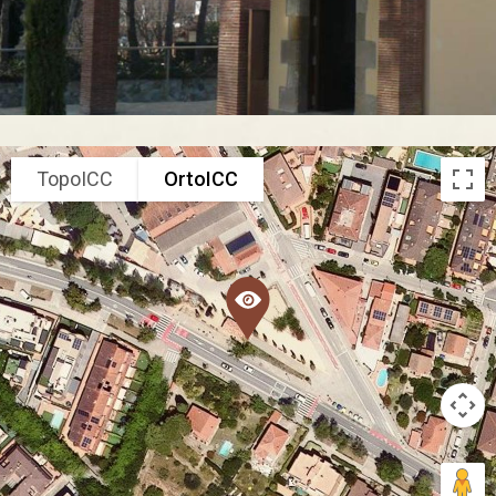
TopoICC
OrtoICC