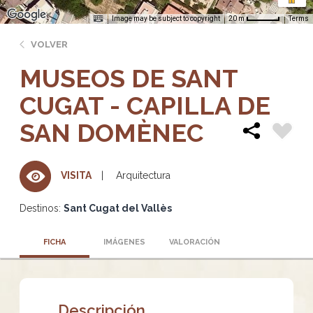
Image may be subject to copyright
Terms
20 m
VOLVER
MUSEOS DE SANT
CUGAT - CAPILLA DE
SAN DOMÈNEC
Arquitectura
VISITA
Destinos:
Sant Cugat del Vallès
FICHA
IMÁGENES
VALORACIÓN
Descripción