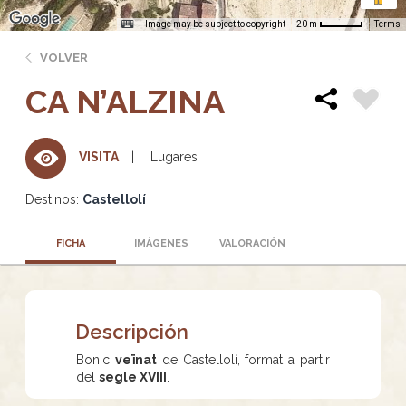
Image may be subject to copyright
Terms
20 m
VOLVER
CA N’ALZINA
Lugares
VISITA
Destinos:
Castellolí
FICHA
IMÁGENES
VALORACIÓN
Descripción
Bonic
veïnat
de Castellolí, format a partir
del
segle XVIII
.