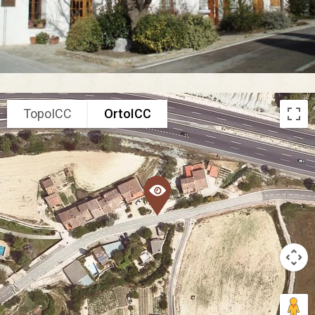
TopoICC
OrtoICC