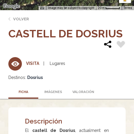
Image may be subject to copyright
Terms
20 m
VOLVER
CASTELL DE DOSRIUS
Lugares
VISITA
Destinos:
Dosrius
FICHA
IMÁGENES
VALORACIÓN
Descripción
El
castell de Dosrius
, actualment en