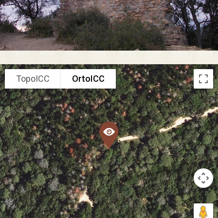
TopoICC
OrtoICC