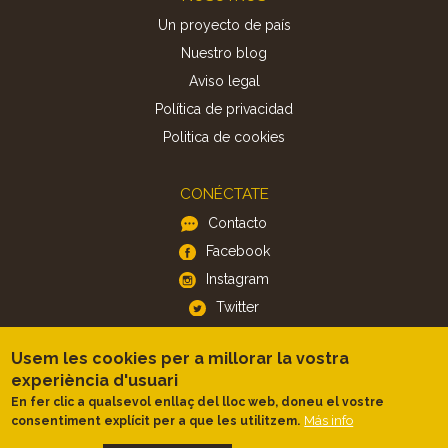
Un proyecto de país
Nuestro blog
Aviso legal
Política de privacidad
Politica de cookies
CONÉCTATE
Contacto
Facebook
Instagram
Twitter
Usem les cookies per a millorar la vostra
APP
experiència d'usuari
iOS
En fer clic a qualsevol enllaç del lloc web, doneu el vostre
Android
Más info
consentiment explícit per a que les utilitzem.