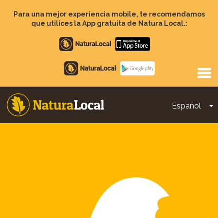
Pasar
al
Para una mejor experiencia mobile, te recomendamos
contenido
que utilices la App gratuita de Natura Local.:
principal
Apple
store
Google
Play
Español
T
Main
navigation