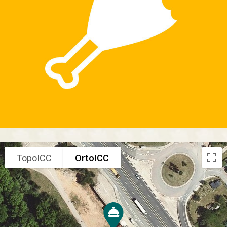
TopoICC
OrtoICC