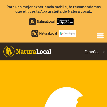
Pasar
al
Para una mejor experiencia mobile, te recomendamos
contenido
que utilices la App gratuita de Natura Local.:
principal
Apple
store
Google
Play
Español
T
Main
navigation