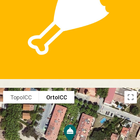
TopoICC
OrtoICC