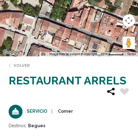
Image may be subject to copyright
Terms
20 m
VOLVER
RESTAURANT ARRELS
Comer
SERVICIO
Destinos:
Begues