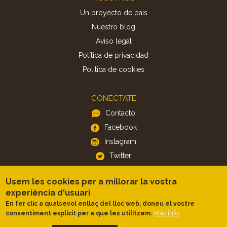
Un proyecto de país
Nuestro blog
Aviso legal
Política de privacidad
Politica de cookies
CONÉCTATE
Contacto
Facebook
Instagram
Twitter
Usem les cookies per a millorar la vostra
APP
experiència d'usuari
iOS
En fer clic a qualsevol enllaç del lloc web, doneu el vostre
Android
Más info
consentiment explícit per a que les utilitzem.