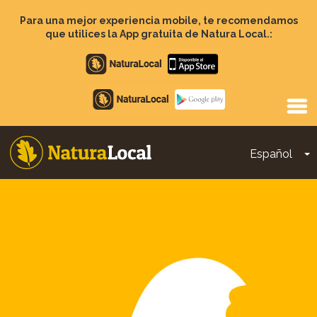
Pasar
al
Para una mejor experiencia mobile, te recomendamos
contenido
que utilices la App gratuita de Natura Local.:
principal
Apple
store
Google
Play
Español
T
Main
navigation