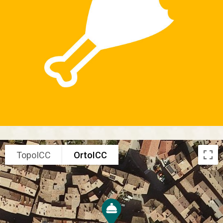
TopoICC
OrtoICC