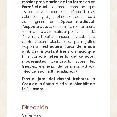
masies propietàries de les terres on es
formà el nucli
. La primera constància que
es conserva documental d'aquest mas
data de l'any 1432. Tot i que la construcció
és originària de l’
època medieval
,
l'
aspecte actual
de la masia respon a una
reforma que es va realitzar pels voltants de
l'any 1915. L'edifici principal, de coberta a
doble vessant, planta baixa, pis i golfes
respon a l
'estructura típica de masia
amb una important transformació que
hi incorpora elements de caràcter
modernistes
(guardapols sobre les
finestres, elements de ceràmica vidrada,
ràfec de maó molt treballat, etc.).
Dins el jardí del davant trobareu la
Creu de la Santa Missió i el Monòlit de
la Fil·loxera.
Dirección
Carrer Major