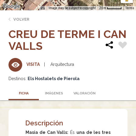
Image may be subject to copyright
Terms
20 m
VOLVER
CREU DE TERME I CAN
VALLS
Arquitectura
VISITA
Destinos:
Els Hostalets de Pierola
FICHA
IMÁGENES
VALORACIÓN
Descripción
Masia de Can Valls:
És
una de les tres