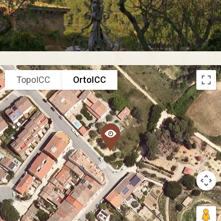
TopoICC
OrtoICC