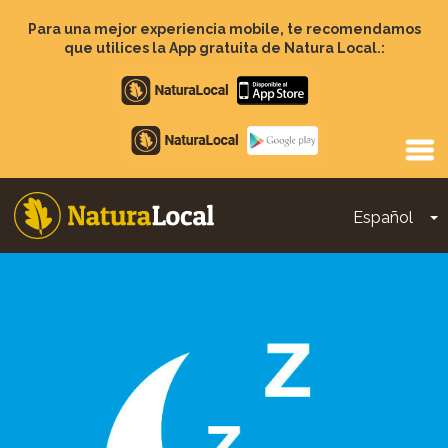
Pasar
al
Para una mejor experiencia mobile, te recomendamos
contenido
que utilices la App gratuita de Natura Local.:
principal
Apple
store
Google
Play
Español
T
Main
navigation