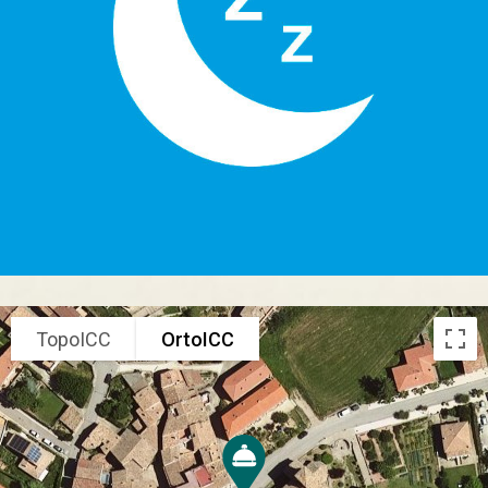
TopoICC
OrtoICC