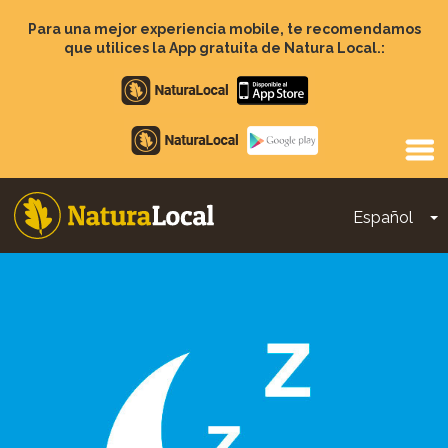
Pasar
al
Para una mejor experiencia mobile, te recomendamos
contenido
que utilices la App gratuita de Natura Local.:
principal
Apple
store
Google
Play
Español
T
Main
navigation