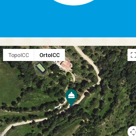
TopoICC
OrtoICC