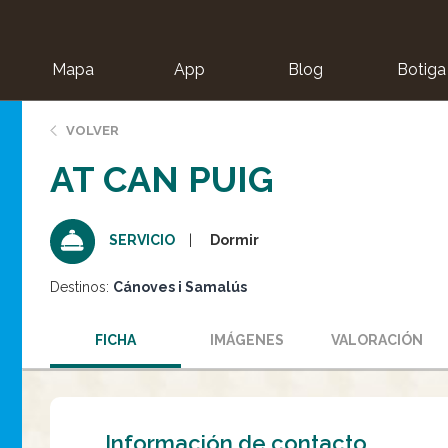
Mapa
App
Blog
Botiga
ion
VOLVER
AT CAN PUIG
Dormir
SERVICIO
Destinos:
Cánoves i Samalús
FICHA
IMÁGENES
VALORACIÓN
Información de contacto