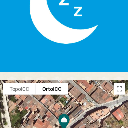
TopoICC
OrtoICC