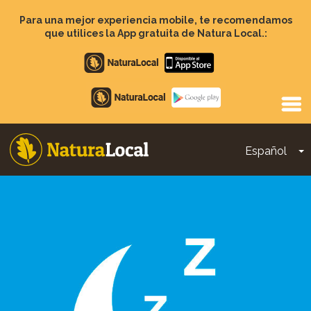
Pasar
al
Para una mejor experiencia mobile, te recomendamos
contenido
que utilices la App gratuita de Natura Local.:
principal
Apple
store
Google
Play
Español
T
Main
navigation