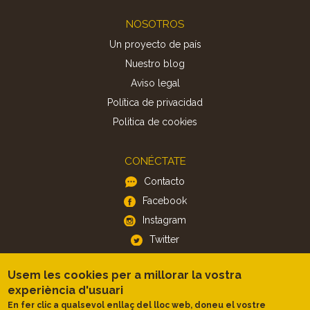
Footer
NOSOTROS
Un proyecto de país
Nuestro blog
Aviso legal
Política de privacidad
Politica de cookies
CONÉCTATE
Contacto
Facebook
Instagram
Twitter
Usem les cookies per a millorar la vostra
APP
experiència d'usuari
iOS
En fer clic a qualsevol enllaç del lloc web, doneu el vostre