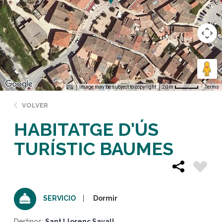
Image may be subject to copyright
Terms
20 m
VOLVER
HABITATGE D'ÚS
TURÍSTIC BAUMES
Dormir
SERVICIO
Destinos:
Sant Llorenç Savall