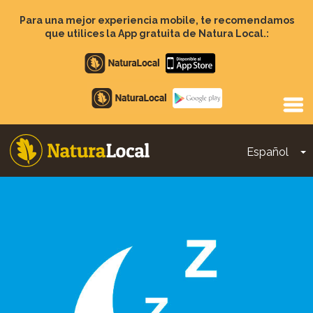
Pasar
al
Para una mejor experiencia mobile, te recomendamos
contenido
que utilices la App gratuita de Natura Local.:
principal
Apple
store
Google
Play
Español
T
Main
navigation