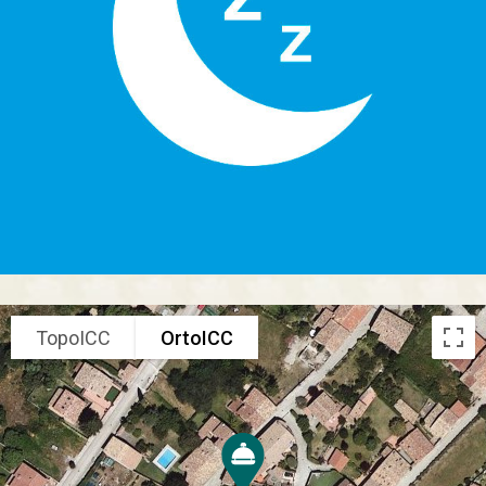
TopoICC
OrtoICC