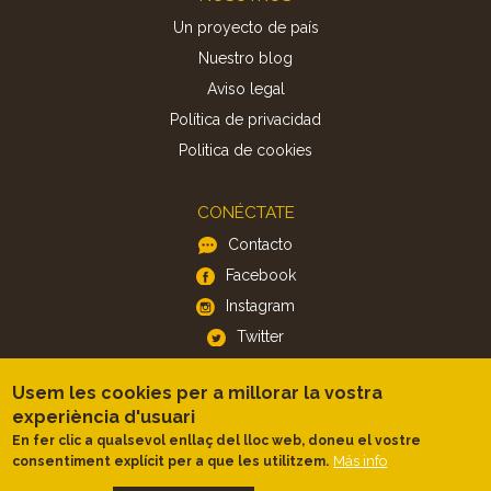
Un proyecto de país
Nuestro blog
Aviso legal
Política de privacidad
Politica de cookies
CONÉCTATE
Contacto
Facebook
Instagram
Twitter
Usem les cookies per a millorar la vostra
APP
experiència d'usuari
iOS
En fer clic a qualsevol enllaç del lloc web, doneu el vostre
Android
Más info
consentiment explícit per a que les utilitzem.