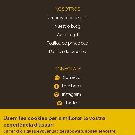
Footer
NOSOTROS
Un proyecto de país
Nuestro blog
Aviso legal
Política de privacidad
Politica de cookies
CONÉCTATE
Contacto
Facebook
Instagram
Twitter
Usem les cookies per a millorar la vostra
APP
experiència d'usuari
iOS
En fer clic a qualsevol enllaç del lloc web, doneu el vostre