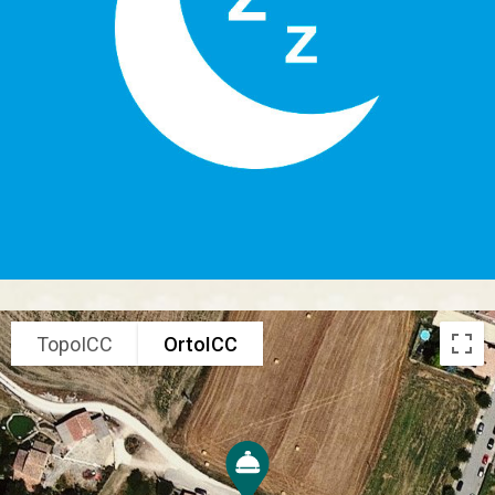
TopoICC
OrtoICC