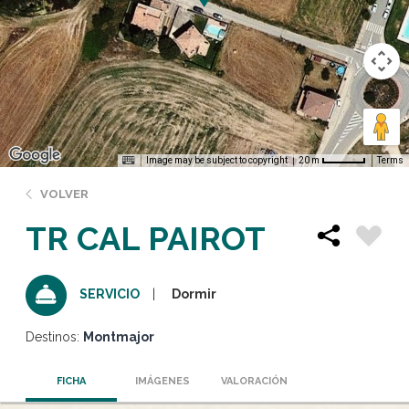
Image may be subject to copyright
Terms
20 m
VOLVER
TR CAL PAIROT
Dormir
SERVICIO
Destinos:
Montmajor
FICHA
IMÁGENES
VALORACIÓN