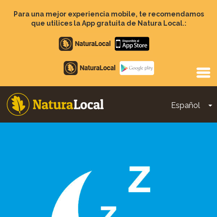
Pasar
al
Para una mejor experiencia mobile, te recomendamos
contenido
que utilices la App gratuita de Natura Local.:
principal
Apple
store
Google
Play
Español
T
Main
navigation