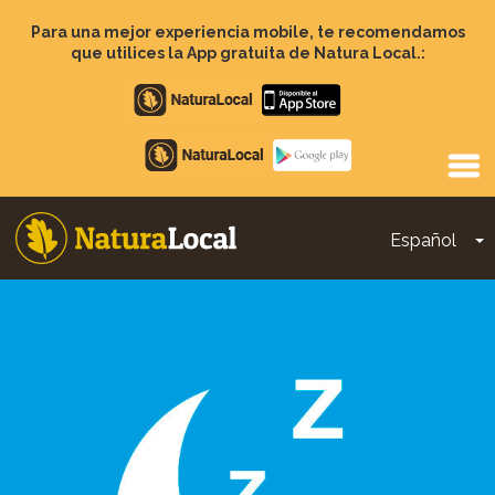
Pasar
al
Para una mejor experiencia mobile, te recomendamos
contenido
que utilices la App gratuita de Natura Local.:
principal
Apple
store
Google
Play
Español
T
Main
navigation