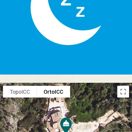
TopoICC
OrtoICC