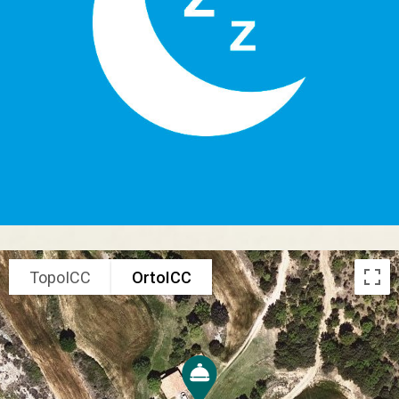
TopoICC
OrtoICC