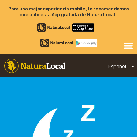
Pasar
al
Para una mejor experiencia mobile, te recomendamos
contenido
que utilices la App gratuita de Natura Local.:
principal
Apple
store
Google
Play
Español
T
Main
navigation