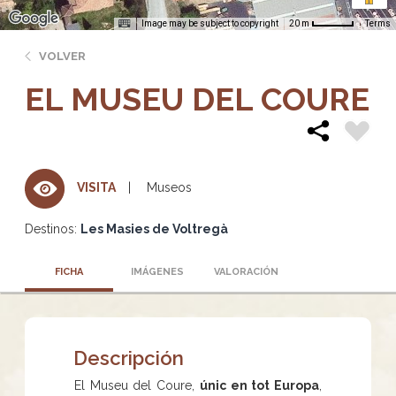
Image may be subject to copyright
Terms
20 m
VOLVER
EL MUSEU DEL COURE
Museos
VISITA
Destinos:
Les Masies de Voltregà
FICHA
IMÁGENES
VALORACIÓN
Descripción
El Museu del Coure,
únic en tot Europa
,