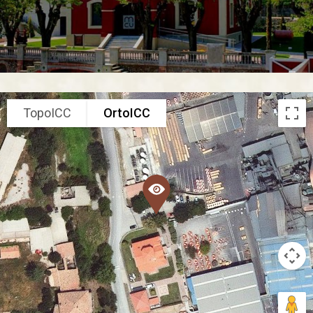
TopoICC
OrtoICC