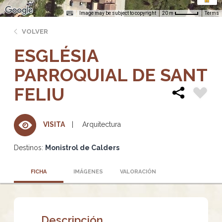
Image may be subject to copyright
Terms
20 m
VOLVER
ESGLÉSIA
PARROQUIAL DE SANT
FELIU
Arquitectura
VISITA
Destinos:
Monistrol de Calders
FICHA
IMÁGENES
VALORACIÓN
Descripción