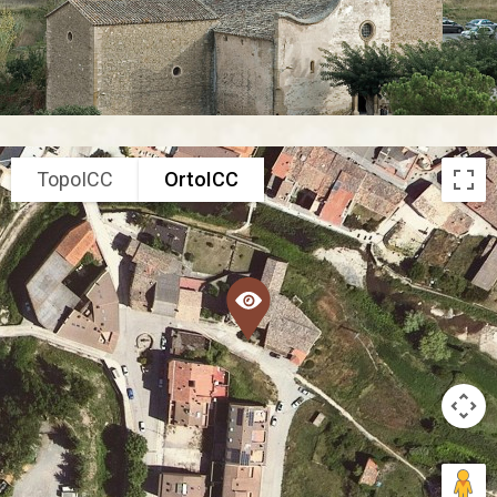
TopoICC
OrtoICC