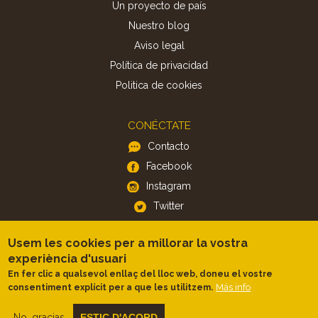
Un proyecto de país
Nuestro blog
Aviso legal
Política de privacidad
Politica de cookies
CONÉCTATE
Contacto
Facebook
Instagram
Twitter
Usem les cookies per a millorar la vostra
APP
experiència d'usuari
iOS
En fer clic a qualsevol enllaç del lloc web, doneu el vostre
Android
Más info
consentiment explícit per a que les utilitzem.
No, gracias
ESTIC D'ACORD