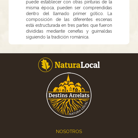
puede establecer con otras pinturas de la
misma época, pueden ser comprendidas
dentro del llamado primer gótico. La
composición de las diferentes escenas
está estructurada en tres partes que fueron
divididas mediante cenefas y guirnaldas
siguiendo la tradición románica.
Footer
NOSOTROS