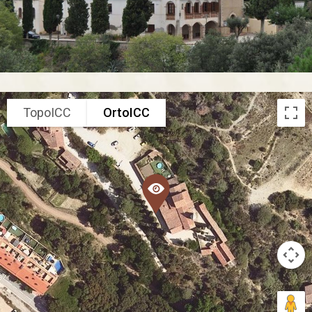
TopoICC
OrtoICC