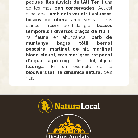
poques illes fluvials de l’Alt Ter
, i una
de les més
ben conservades
. Aquest
espai acull
ambients variats i valuosos
:
boscos de ribera
amb verns, salzes
blancs i freixes de fulla gran,
basses
temporals i diversos braços de riu
. Hi
ha
fauna
en abundància:
barb de
muntanya
,
bagra
,
tòtil
,
bernat
pescaire
,
martinet de nit
,
martinet
blanc
,
blauet
,
corb marí gros
,
rat penat
d’aigua
,
talpó roig
i, fins i tot, alguna
llúdriga
. És un exemple de la
biodiversitat i la dinàmica natural
dels
rius.