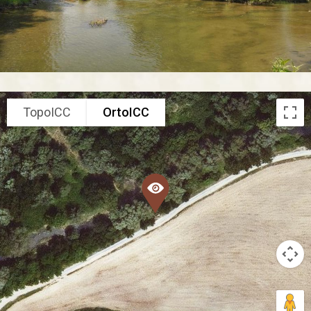
TopoICC
OrtoICC