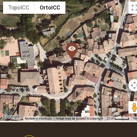
TopoICC
OrtoICC
Keyboard shortcuts
Image may be subject to copyright
Te
20 m
Footer