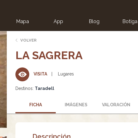
Mapa
App
Blog
Botiga
ion
VOLVER
LA SAGRERA
Lugares
VISITA
Destinos:
Taradell
FICHA
IMÁGENES
VALORACIÓN
Descripción