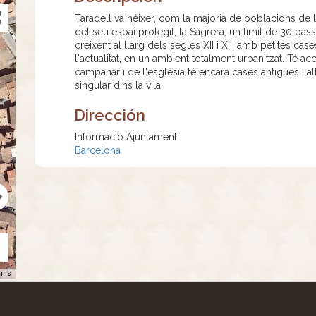
Taradell va néixer, com la majoria de poblacions de l
del seu espai protegit, la Sagrera, un límit de 30 pa
creixent al llarg dels segles XII i XIII amb petites ca
l'actualitat, en un ambient totalment urbanitzat. Té a
campanar i de l'església té encara cases antigues i al
singular dins la vila.
Dirección
Informació Ajuntament
Barcelona
rms