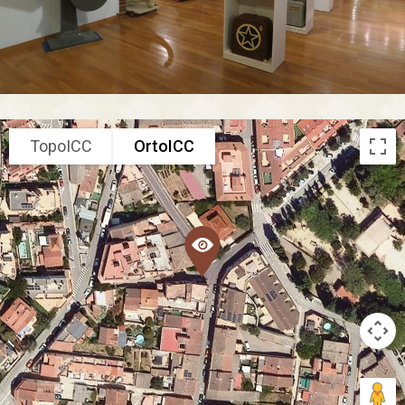
TopoICC
OrtoICC