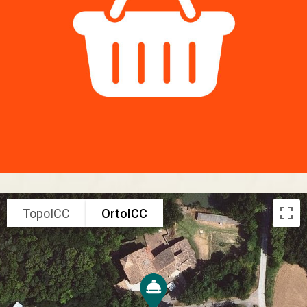
TopoICC
OrtoICC