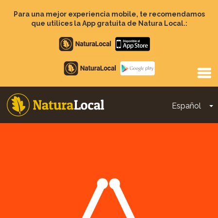
Pasar
al
Para una mejor experiencia mobile, te recomendamos
contenido
que utilices la App gratuita de Natura Local.:
principal
Apple
store
Google
Play
Español
T
Main
navigation