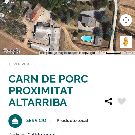
Image may be subject to copyright
Terms
20 m
VOLVER
CARN DE PORC
PROXIMITAT
ALTARRIBA
Producto local
SERVICIO
Destinos:
Calldetenes