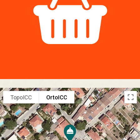
TopoICC
OrtoICC