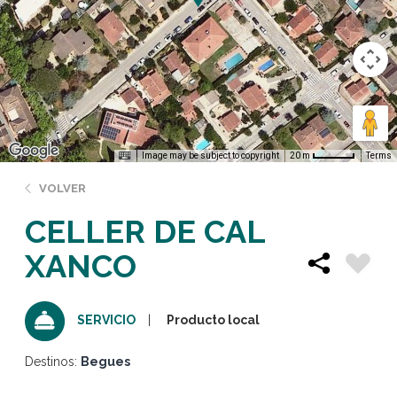
Image may be subject to copyright
Terms
20 m
VOLVER
CELLER DE CAL
XANCO
Producto local
SERVICIO
Destinos:
Begues