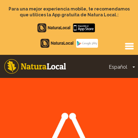
Pasar
al
Para una mejor experiencia mobile, te recomendamos
contenido
que utilices la App gratuita de Natura Local.:
principal
Apple
store
Google
Play
Español
T
Main
navigation