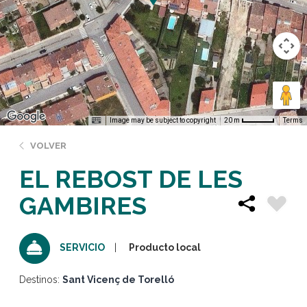
Image may be subject to copyright
Terms
20 m
VOLVER
EL REBOST DE LES
GAMBIRES
Producto local
SERVICIO
Destinos:
Sant Vicenç de Torelló