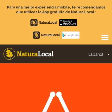
Pasar
al
Para una mejor experiencia mobile, te recomendamos
contenido
que utilices la App gratuita de Natura Local.:
principal
Apple
store
Google
Play
Español
T
Main
navigation