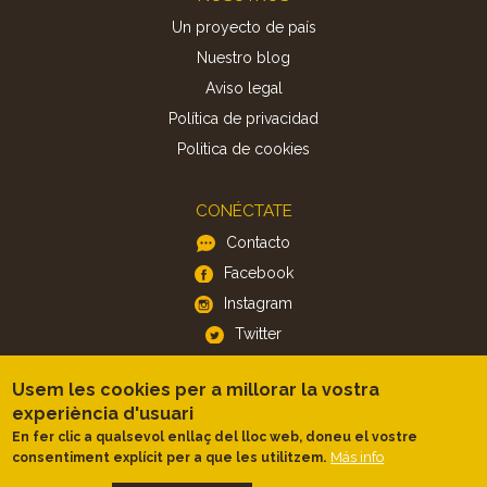
Un proyecto de país
Nuestro blog
Aviso legal
Política de privacidad
Politica de cookies
CONÉCTATE
Contacto
Facebook
Instagram
Twitter
Usem les cookies per a millorar la vostra
APP
experiència d'usuari
iOS
En fer clic a qualsevol enllaç del lloc web, doneu el vostre
Android
Más info
consentiment explícit per a que les utilitzem.