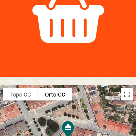
TopoICC
OrtoICC