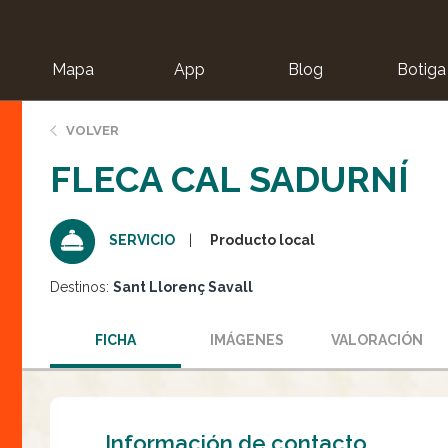
Mapa
App
Blog
Botiga
ion
VOLVER
FLECA CAL SADURNÍ
Producto local
SERVICIO
Destinos:
Sant Llorenç Savall
FICHA
IMÁGENES
VALORACIÓN
Información de contacto