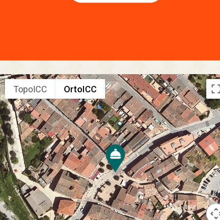
TopoICC
OrtoICC