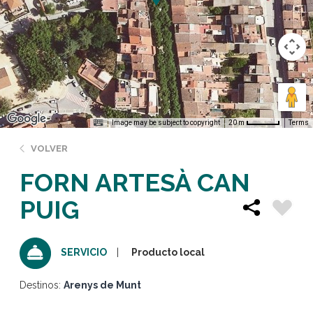
Image may be subject to copyright
Terms
20 m
VOLVER
FORN ARTESÀ CAN
PUIG
Producto local
SERVICIO
Destinos:
Arenys de Munt