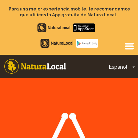
Pasar
al
Para una mejor experiencia mobile, te recomendamos
contenido
que utilices la App gratuita de Natura Local.:
principal
Apple
store
Google
Play
Español
T
Main
navigation