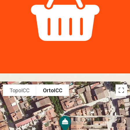
TopoICC
OrtoICC