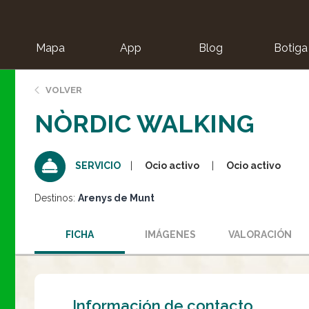
Mapa
App
Blog
Botiga
ion
VOLVER
NÒRDIC WALKING
Ocio activo
Ocio activo
SERVICIO
Destinos:
Arenys de Munt
FICHA
IMÁGENES
VALORACIÓN
Información de contacto