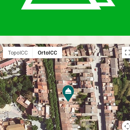
TopoICC
OrtoICC