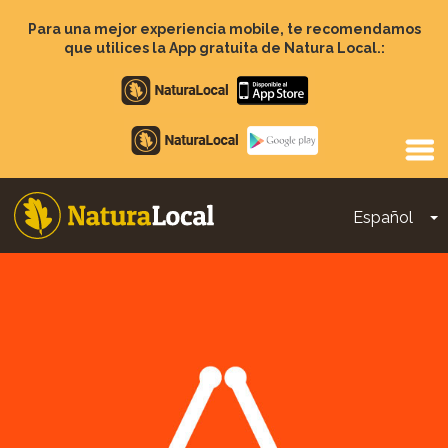
Pasar
al
Para una mejor experiencia mobile, te recomendamos
contenido
que utilices la App gratuita de Natura Local.:
principal
Apple
store
Google
Play
Español
T
Main
navigation