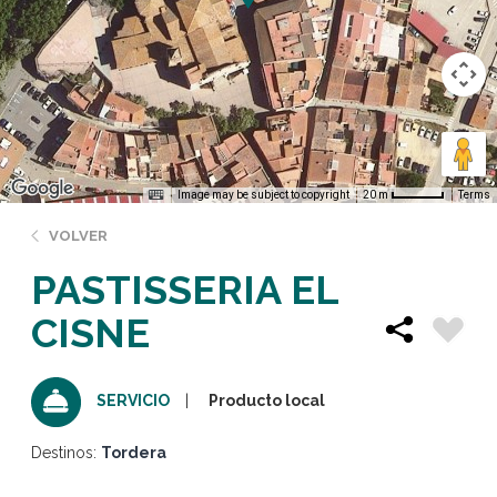
Image may be subject to copyright
Terms
20 m
VOLVER
PASTISSERIA EL
CISNE
Producto local
SERVICIO
Destinos:
Tordera