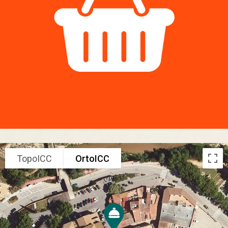
TopoICC
OrtoICC