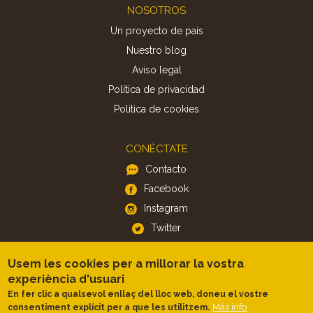
Footer
NOSOTROS
Un proyecto de país
Nuestro blog
Aviso legal
Política de privacidad
Politica de cookies
CONÉCTATE
Contacto
Facebook
Instagram
Twitter
Usem les cookies per a millorar la vostra
APP
experiència d'usuari
iOS
En fer clic a qualsevol enllaç del lloc web, doneu el vostre
Android
Más info
consentiment explícit per a que les utilitzem.