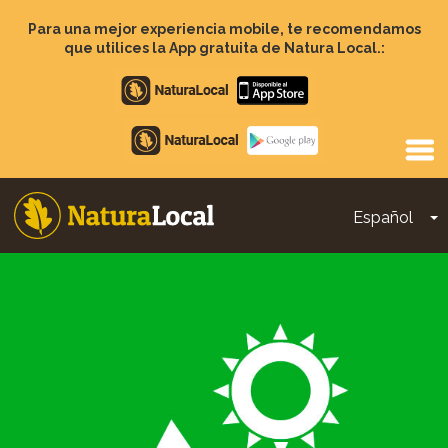
Pasar
al
Para una mejor experiencia mobile, te recomendamos
contenido
que utilices la App gratuita de Natura Local.:
principal
Apple
store
Google
Play
Español
T
Main
navigation