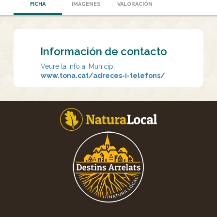
FICHA
IMÁGENES
VALORACIÓN
Información de contacto
Veure la info a: Municipi
www.tona.cat/adreces-i-telefons/