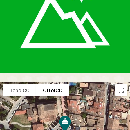
TopoICC
OrtoICC