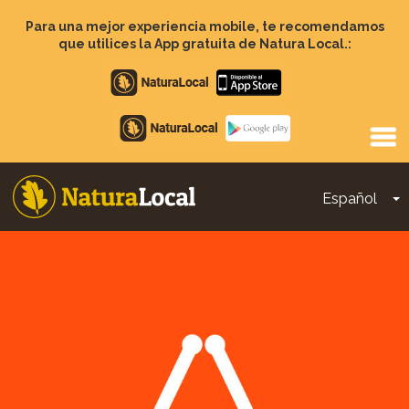
Pasar
al
Para una mejor experiencia mobile, te recomendamos
contenido
que utilices la App gratuita de Natura Local.:
principal
Apple
store
Google
Play
Español
T
Main
navigation