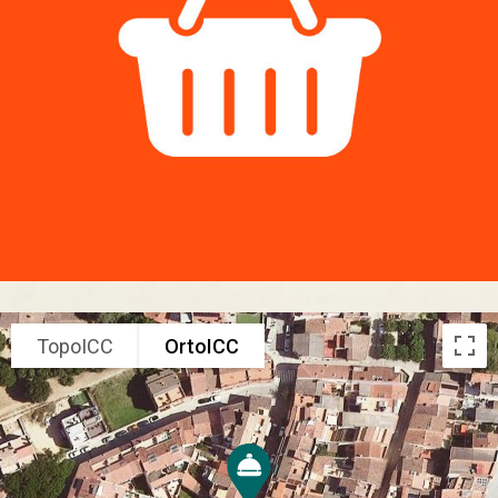
TopoICC
OrtoICC