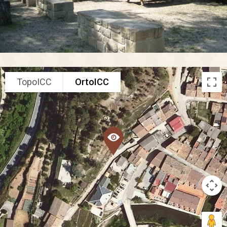
TopoICC
OrtoICC