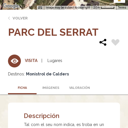
Image may be subject to copyright
Terms
20 m
VOLVER
PARC DEL SERRAT
Lugares
VISITA
Destinos:
Monistrol de Calders
FICHA
IMÁGENES
VALORACIÓN
Descripción
Tal com el seu nom indica, es troba en un