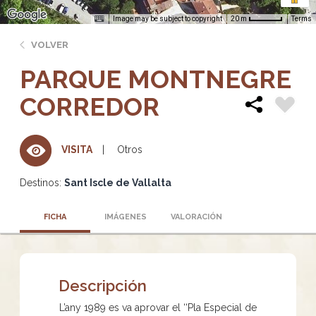
Image may be subject to copyright
Terms
20 m
VOLVER
PARQUE MONTNEGRE
CORREDOR
Otros
VISITA
Destinos:
Sant Iscle de Vallalta
FICHA
IMÁGENES
VALORACIÓN
Descripción
L’any 1989 es va aprovar el ‘‘Pla Especial de