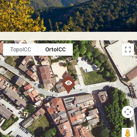
TopoICC
OrtoICC