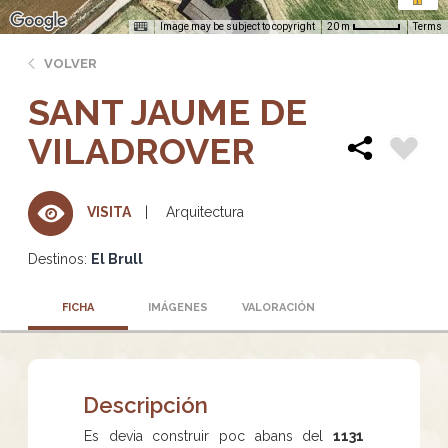
Image may be subject to copyright
Terms
20 m
VOLVER
SANT JAUME DE
VILADROVER
Arquitectura
VISITA
Destinos:
El Brull
FICHA
IMÁGENES
VALORACIÓN
Descripción
Es devia construir poc abans del
1131