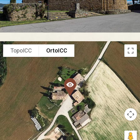
TopoICC
OrtoICC