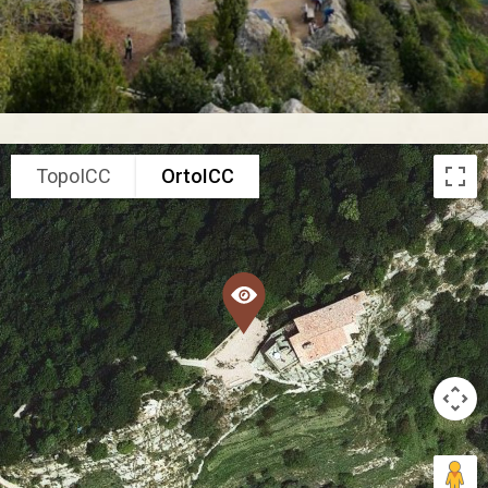
TopoICC
OrtoICC