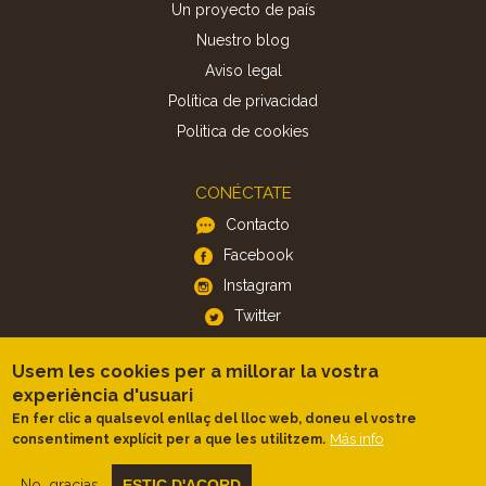
Un proyecto de país
Nuestro blog
Aviso legal
Política de privacidad
Politica de cookies
CONÉCTATE
Contacto
Facebook
Instagram
Twitter
Usem les cookies per a millorar la vostra
APP
experiència d'usuari
iOS
En fer clic a qualsevol enllaç del lloc web, doneu el vostre
Android
Más info
consentiment explícit per a que les utilitzem.
No, gracias
ESTIC D'ACORD