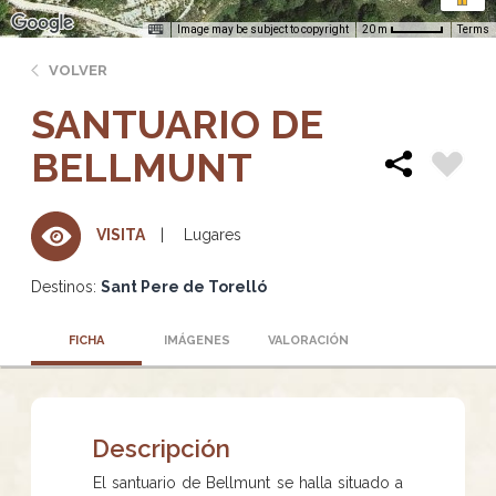
Image may be subject to copyright
Terms
20 m
VOLVER
SANTUARIO DE
BELLMUNT
Lugares
VISITA
Destinos:
Sant Pere de Torelló
FICHA
IMÁGENES
VALORACIÓN
Descripción
El santuario de Bellmunt se halla situado a