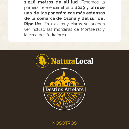
1.246 metros de altitud
. Tenemos la
primera referencia el año
1219 y ofrece
una de las panorámicas más extensas
de la comarca de Osona y del sur del
Ripollès.
En días muy claros se pueden
ver incluso las montañas de Montserrat y
la cima del Pedraforca.
Footer
NOSOTROS