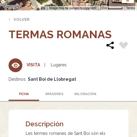
Image may be subject to copyright
Terms
20 m
VOLVER
TERMAS ROMANAS
Lugares
VISITA
Destinos:
Sant Boi de Llobregat
FICHA
IMÁGENES
VALORACIÓN
Descripción
Les termes romanes de Sant Boi són els