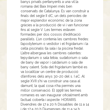
banys privats pertanyents a una vil.la
romana del Baix Imperi més ben
conservats de Catalunya. Es van construïr a
finals del segle II dC, un dels periodes de
major esplendor econòmic de la zona
gràcies a la producció de vi i van funcionar
fins al segle V. Les termes estaven
formades per dos cossos d’edificació
paral·lels. L’un contenia les cambres fredes:
l’apodyterium o vestidor i el frigidarium i la
cella piscinalis (la sala i la piscina freda).
L’altre albergava les cambres calentes:
tepydarium o sala tèbia, sudatorium o sala
de bany de vapor i caldarium o sala de
bany calent. Sota del frigidarium també es
va localitzar un centre de producció
d’àmfores dels anys 30-20 del s. I aC. Al
segle XVII s’hi va construir una casa al
damunt, la qual cosa n’ha permès una
millor conservació. El 1998 les termes
romanes es van inaugurar oficialment amb
l’actual coberta i aspecte. HORARIS
Divendres de 17 a 20 h Dissabtes de 11 a 14
i de 17 a 20 h Diumenges de 11 a 14 h