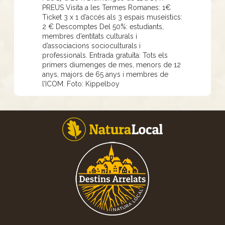
PREUS Visita a les Termes Romanes: 1€
Ticket 3 x 1 d’accés als 3 espais museístics:
2 € Descomptes Del 50%: estudiants,
membres d’entitats culturals i
d’associacions socioculturals i
professionals. Entrada gratuïta: Tots els
primers diumenges de mes, menors de 12
anys, majors de 65 anys i membres de
l’ICOM. Foto: Kippelboy