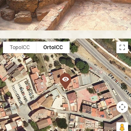
TopoICC
OrtoICC