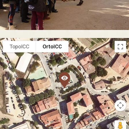
TopoICC
OrtoICC