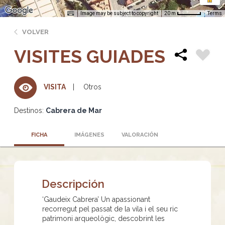
Image may be subject to copyright
Terms
20 m
VOLVER
VISITES GUIADES
Otros
VISITA
Destinos:
Cabrera de Mar
FICHA
IMÁGENES
VALORACIÓN
Descripción
‘Gaudeix Cabrera’ Un apassionant
recorregut pel passat de la vila i el seu ric
patrimoni arqueològic, descobrint les