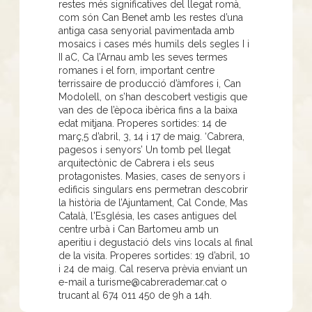
restes més significatives del llegat romà,
com són Can Benet amb les restes d’una
antiga casa senyorial pavimentada amb
mosaics i cases més humils dels segles I i
II aC, Ca l’Arnau amb les seves termes
romanes i el forn, important centre
terrissaire de producció d’àmfores i, Can
Modolell, on s’han descobert vestigis que
van des de l’època ibèrica fins a la baixa
edat mitjana. Properes sortides: 14 de
març,5 d’abril, 3, 14 i 17 de maig. ‘Cabrera,
pagesos i senyors’ Un tomb pel llegat
arquitectònic de Cabrera i els seus
protagonistes. Masies, cases de senyors i
edificis singulars ens permetran descobrir
la història de l’Ajuntament, Cal Conde, Mas
Català, l'Església, les cases antigues del
centre urbà i Can Bartomeu amb un
aperitiu i degustació dels vins locals al final
de la visita. Properes sortides: 19 d’abril, 10
i 24 de maig. Cal reserva prèvia enviant un
e-mail a turisme@cabrerademar.cat o
trucant al 674 011 450 de 9h a 14h.